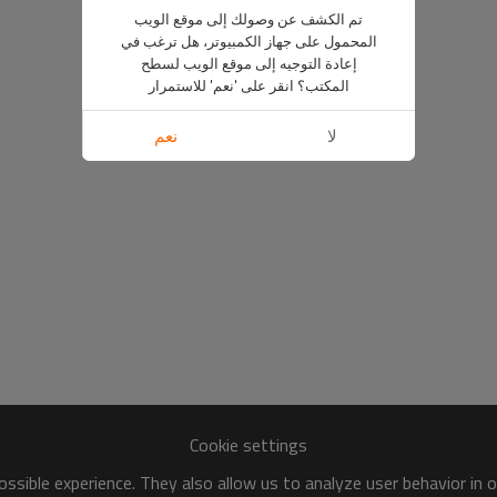
تم الكشف عن وصولك إلى موقع الويب
المحمول على جهاز الكمبيوتر، هل ترغب في
إعادة التوجيه إلى موقع الويب لسطح
المكتب؟ انقر على 'نعم' للاستمرار
لا
نعم
Cookie settings
ssible experience. They also allow us to analyze user behavior in 