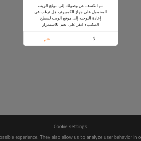
تم الكشف عن وصولك إلى موقع الويب
المحمول على جهاز الكمبيوتر، هل ترغب في
إعادة التوجيه إلى موقع الويب لسطح
المكتب؟ انقر على 'نعم' للاستمرار
لا
نعم
Cookie settings
ssible experience. They also allow us to analyze user behavior in 