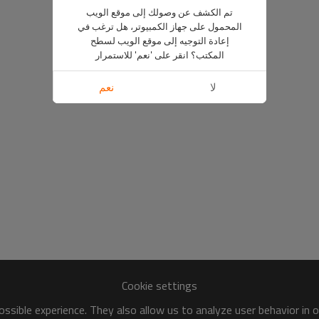
تم الكشف عن وصولك إلى موقع الويب
المحمول على جهاز الكمبيوتر، هل ترغب في
إعادة التوجيه إلى موقع الويب لسطح
المكتب؟ انقر على 'نعم' للاستمرار
لا
نعم
Cookie settings
ssible experience. They also allow us to analyze user behavior in 