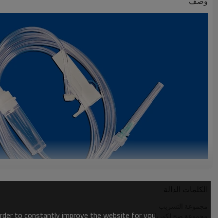
وصف
الكلمات الدالة
مجموعة التسريب
order to constantly improve the website for you.
مجموعة ضخ لكوريا