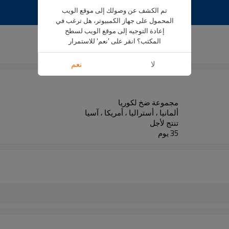
تم الكشف عن وصولك إلى موقع الويب
المحمول على جهاز الكمبيوتر، هل ترغب في
إعادة التوجيه إلى موقع الويب لسطح
المكتب؟ انقر على 'نعم' للاستمرار
BQ190019
لا
نعم
مجموعة ضخ لكوريا
ألمانيا ، أستراليا ، أمريكا ، آسيا
تنتج لأجل
35 يوم