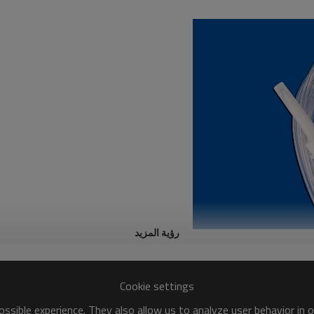
رؤية المزيد
Cookie settings
ssible experience. They also allow us to analyze user behavior in 