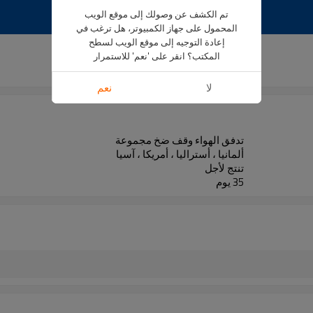
تم الكشف عن وصولك إلى موقع الويب
المحمول على جهاز الكمبيوتر، هل ترغب في
إعادة التوجيه إلى موقع الويب لسطح
المكتب؟ انقر على 'نعم' للاستمرار
BQ190011
لا
نعم
تدفق الهواء وقف ضخ مجموعة
ألمانيا ، أستراليا ، أمريكا ، آسيا
تنتج لأجل
35 يوم